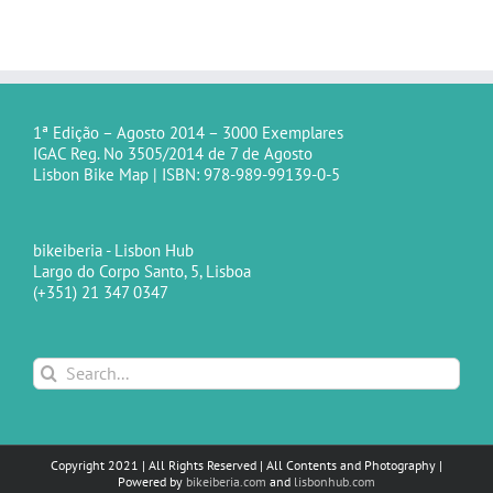
1ª Edição – Agosto 2014 – 3000 Exemplares
IGAC Reg. No 3505/2014 de 7 de Agosto
Lisbon Bike Map | ISBN: 978-989-99139-0-5
bikeiberia - Lisbon Hub
Largo do Corpo Santo, 5, Lisboa
(+351) 21 347 0347
Search
for:
Copyright 2021 | All Rights Reserved | All Contents and Photography |
Powered by
bikeiberia.com
and
lisbonhub.com