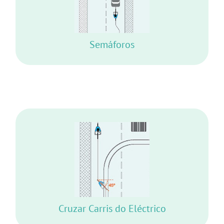
NUNCA PERMANEÇA LADO A LADO COM
OUTROS VEÍCULOS
Semáforos
IDEALMENTE AFASTE-SE ANTES DE
ATRAVESSAR
COM AMBAS AS RODAS COM UM ÂNGULO
DE PELO MENOS 45º
Cruzar Carris do Eléctrico