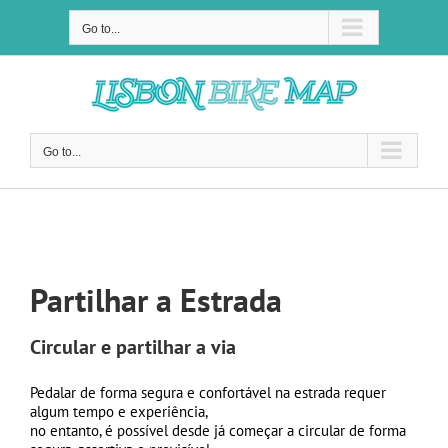
Skip
to
Go to...
content
Go to...
Partilhar a Via
Partilhar a Estrada
Circular e partilhar a via
Pedalar de forma segura e confortável na estrada requer
algum tempo e experiência,
no entanto, é possível desde já começar a circular de forma