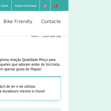
Media
Responsabilidade
Bike Friendly
Contacte
Home
/
Lisbon Bike Map
ptima relação Qualidade-Preço para
aqueles que adoram andar de bicicleta,
uem apenas gosta de Mapas!
il de ler e de utilizar.
na duradouro mesmo à chuva!